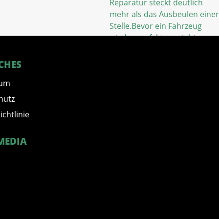
CHES
sum
hutz
ichtlinie
MEDIA