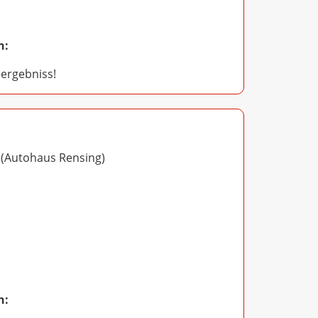
n:
 ergebniss!
r (Autohaus Rensing)
n: