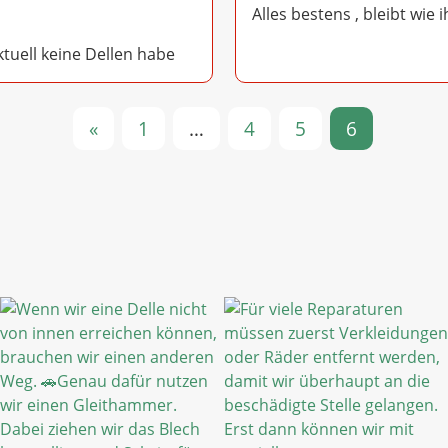
Alles bestens , bleibt wie i
aktuell keine Dellen habe
«
1
…
4
5
6